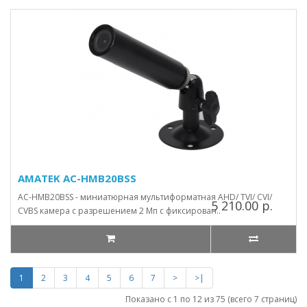
AMATEK AC-HMB20BSS
AC-HMB20BSS - миниатюрная мультиформатная AHD/ TVI/ CVI/
5 210.00 р.
CVBS камера с разрешением 2 Мп с фиксирован..
1
2
3
4
5
6
7
>
>|
Показано с 1 по 12 из 75 (всего 7 страниц)