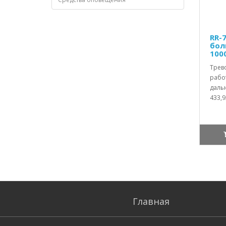
RR-
бол
100
Трев
работ
дальн
433,9
Главная