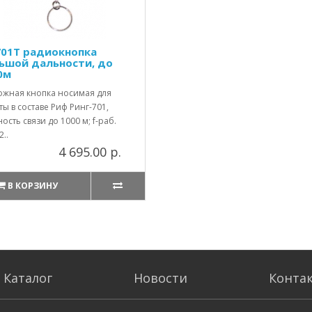
701T радиокнопка
ьшой дальности, до
0м
ожная кнопка носимая для
ы в составе Риф Ринг-701,
ость связи до 1000 м; f-раб.
2..
4 695.00 р.
В КОРЗИНУ
Каталог
Новости
Конта