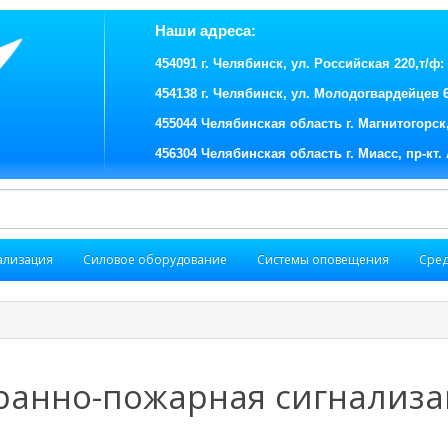
Наши адреса:
454091 г. Челябинск, ул. Российская 220,т/ф: (
454138 г. Челябинск, ул. Молодогвардейцев 62,
455044 Челябинская область г. Магнитогорск, 
456304 Челябинская область г. Миасс, пр-кт. 
ализация
Силовое оборудование
Системы оповещения
Сред
ранно-пожарная сигнализа