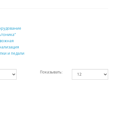
рудование
ьтоника"
вожная
нализация
пки и педали
Показывать: