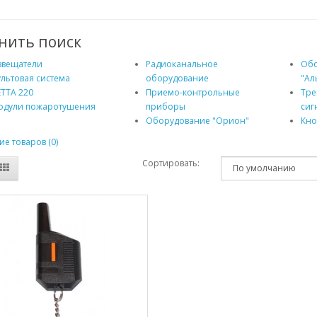
нить поиск
звещатели
Радиоканальное
Обо
льтовая система
оборудование
"Ал
ТТА 220
Приемо-контрольные
Тре
одули пожаротушения
приборы
сиг
Оборудование "Орион"
Кно
е товаров (0)
Сортировать: