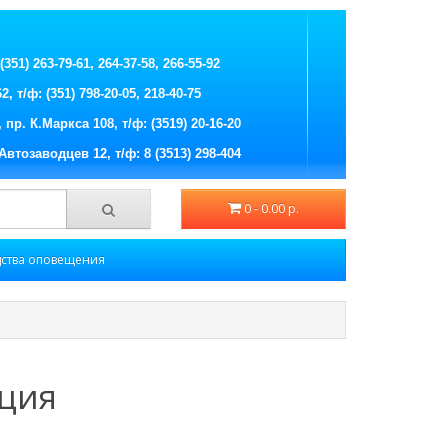
351) 263-79-61, 264-37-58, 266-55-92
 т/ф: (351) 798-20-05, 218-40-75
пр. К.Маркса 108, т/ф: (3519) 20-16-20
Автозаводцев 12, т/ф: 8 (3513) 298-404
0 - 0.00 р.
ства оповещения
ция