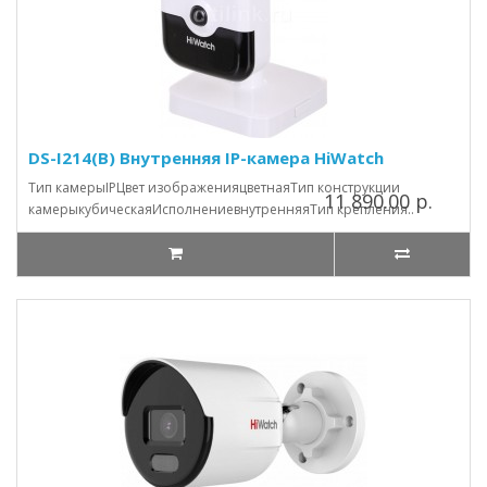
DS-I214(B) Внутренняя IP-камера HiWatch
Тип камерыIPЦвет изображенияцветнаяТип конструкции
11 890.00 р.
камерыкубическаяИсполнениевнутренняяТип крепления..