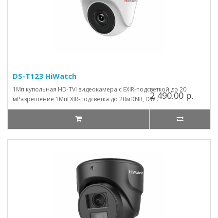
DS-T123 HiWatch
1Мп купольная HD-TVI видеокамера с EXIR-подсветкой до 20
2 490.00 р.
мРазрешение 1МпEXIR-подсветка до 20мDNR, DW..