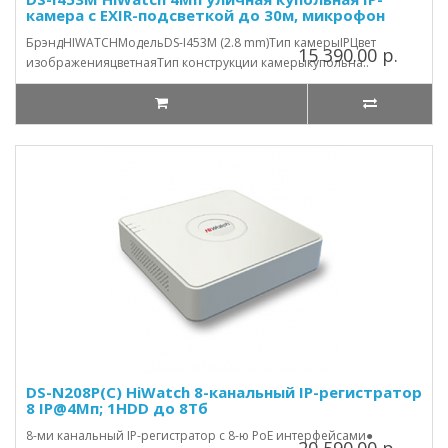
камера с EXIR-подсветкой до 30м, микрофон
БрэндHIWATCHМодельDS-I453M (2.8 mm)Тип камерыIPЦвет
15 390.00 р.
изображенияцветнаяТип конструкции камерыкупольна..
DS-N208P(С) HiWatch 8-канальный IP-регистратор
8 IP@4Мп; 1HDD до 8Тб
8-ми канальный IP-регистратор c 8-ю PoE интерфейсами●
20 590.00 р.