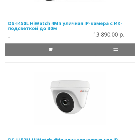
DS-I450L HiWatch 4Мп уличная IP-камера с ИК-
подсветкой до 30м
13 890.00 р.
..
DS-I453M HiWatch 4Мп уличная купольная IP-