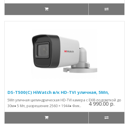
DS-T500(C) HiWatch в/к HD-TVI уличная, 5Мп,
5Мп уличная цилиндрическая HD-TVI камера с EXIR-подсветкой до
4 990.00 р.
30м● 5 Мп, разрешение 2560 × 1944● Фик..