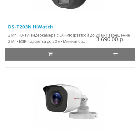
DS-T203N HiWatch
2 Мп HD-TVI видеокамера с EXIR-подсветкой до 20 м• Разрешение
3 690.00 р.
2 Мп• EXIR-подсветка до 20 м• Миниатюр..