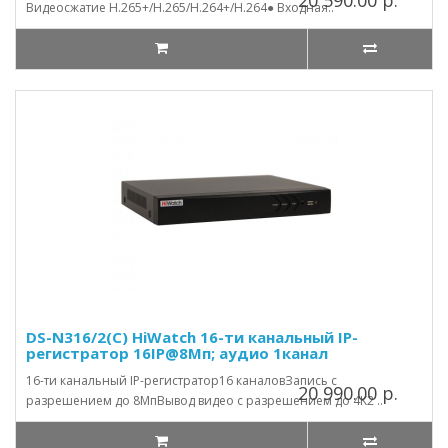
Видеосжатие H.265+/H.265/H.264+/H.264● Входная..
DS-N316/2(C) HiWatch 16-ти канальный IP-
регистратор 16IP@8Мп; аудио 1канал
16-ти канальный IP-регистратор16 каналовЗапись с
20 990.00 р.
разрешением до 8МпВывод видео с разрешением до 4K2 ..