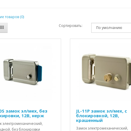
е товаров (0)
Сортировать:
0S замок эл/мех, без
JL-11P замок эл/мех, с
кировки, 12В, нерж
блокировкой, 12В,
крашенный
к электромеханический,
Замок электромеханический,
адной, без блокировки