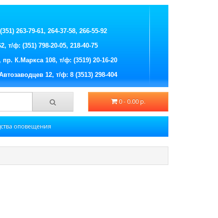
351) 263-79-61, 264-37-58, 266-55-92
 т/ф: (351) 798-20-05, 218-40-75
пр. К.Маркса 108, т/ф: (3519) 20-16-20
Автозаводцев 12, т/ф: 8 (3513) 298-404
0 - 0.00 р.
ства оповещения