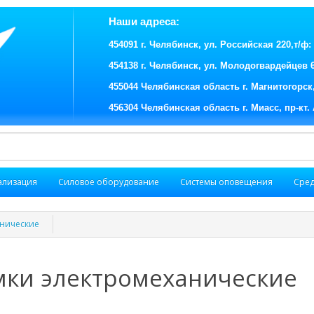
Наши адреса:
454091 г. Челябинск, ул. Российская 220,т/ф: (
454138 г. Челябинск, ул. Молодогвардейцев 62,
455044 Челябинская область г. Магнитогорск, 
456304 Челябинская область г. Миасс, пр-кт. 
ализация
Силовое оборудование
Системы оповещения
Сред
анические
мки электромеханические