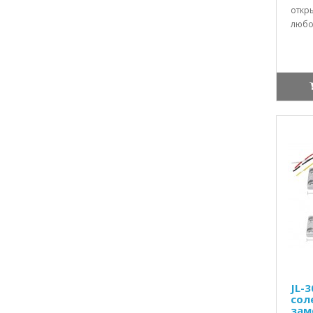
откр
любой
JL-
сол
зам