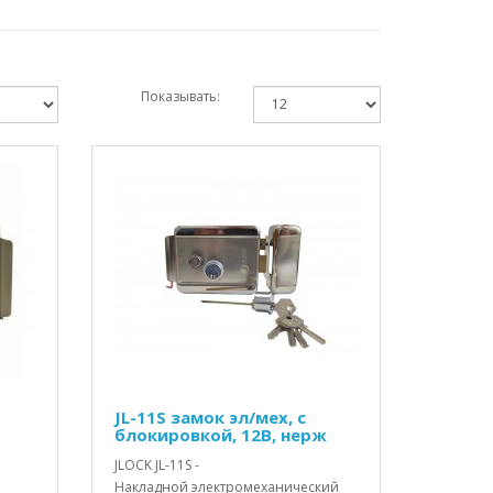
Показывать:
JL-11S замок эл/мех, с
блокировкой, 12В, нерж
JLOCK JL-11S -
Накладной электромеханический