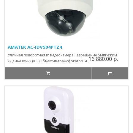
AMATEK AC-IDV504PTZ4
Уличная поворотная IP видеокамера.Разрешение 5МпРежим
16 880.00 р.
«День/Ночь» (ICR)Объектив-трансфокатор 4..