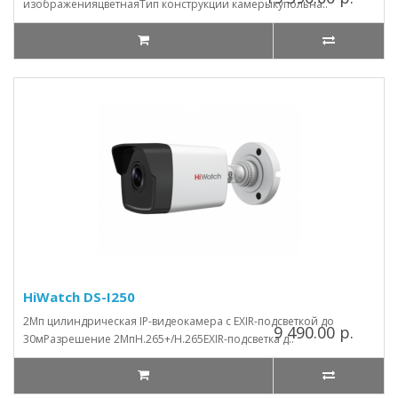
изображенияцветнаяТип конструкции камерыкупольна..
HiWatch DS-I250
2Мп цилиндрическая IP-видеокамера с EXIR-подсветкой до
9 490.00 р.
30мРазрешение 2МпH.265+/H.265EXIR-подсветка д..