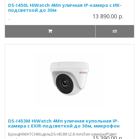
DS-I450L HiWatch 4Мп уличная IP-камера с ИК-
подсветкой до 30м
13 890.00 р.
..
DS-I453M HiWatch 4Мп уличная купольная IP-
камера с EXIR-подсветкой до 30м, микрофон
БрэндHIWATCHМодельDS-I453M (2.8 mm)Тип камерыIPЦвет
15 390.00 р.