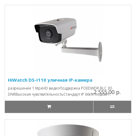
HiWatch DS-I110 уличная IP-камера
разрешение 1 MpxHD видеоПоддержка POEDWDR BLC 3D
2 555.00 р.
DNRВысокая чувствительностьСтандарт IP 66ИК подсвет..