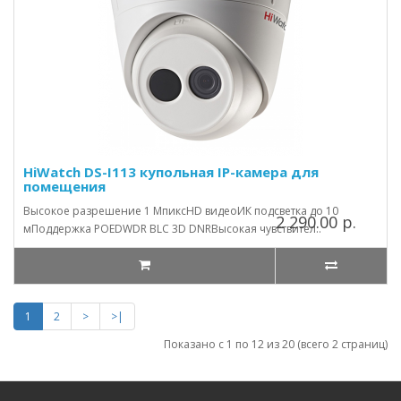
HiWatch DS-I113 купольная IP-камера для
помещения
Высокое разрешение 1 МпиксHD видеоИК подсветка до 10
2 290.00 р.
мПоддержка POEDWDR BLC 3D DNRВысокая чувствител..
1
2
>
>|
Показано с 1 по 12 из 20 (всего 2 страниц)