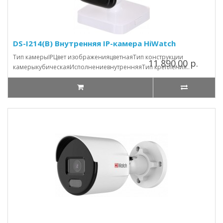
DS-I214(B) Внутренняя IP-камера HiWatch
Тип камерыIPЦвет изображенияцветнаяТип конструкции
11 890.00 р.
камерыкубическаяИсполнениевнутренняяТип крепления..