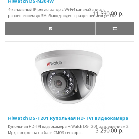
HiWatch DS-N304W
4-канальный IP-регистратор с Wi-Fi4 каналаЗапись с
11 590.00 р.
разрешением до 5МпВывод видео с разрешением до 10..
HiWatch DS-T201 купольная HD-TVI видеокамера
Купольная HD-TVI видеокамера HiWatch DS-T201 разрешением 2
3 290.00 р.
Mpx, построена на базе CMOS-сенсора ..