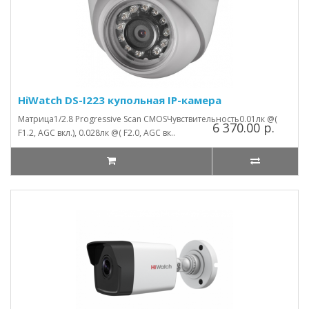
HiWatch DS-I223 купольная IP-камера
Матрица1/2.8 Progressive Scan CMOSЧувствительность0.01лк @(
6 370.00 р.
F1.2, AGC вкл.), 0.028лк @( F2.0, AGC вк..