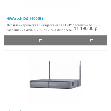
HiWatch DS-I400(B)
4Мп цилиндрическая IP-видеокамера с EXIRподсветкой до 30м•
11 190.00 р.
Разрешение 4Мп• H.265+/H.265• EXIR-подсве..