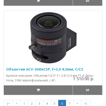
Объектив ACV-308ACSP, f=3,0-8,0мм, C/CS
Краткое описание: Объектив 1/2.5"; f = 2.8-12.0 мм; F1.4; День/
1 510.00 р.
Ночь; 3 Мп; вариофокальный, с АР..
|<
<
1
2
3
4
5
6
7
>
>|