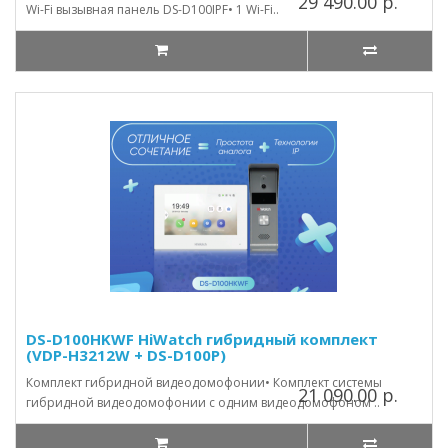
29 490.00 р.
Wi-Fi вызывная панель DS-D100IPF• 1 Wi-Fi..
DS-D100HKWF HiWatch гибридный комплект
(VDP-H3212W + DS-D100P)
Комплект гибридной видеодомофонии• Комплект системы
21 090.00 р.
гибридной видеодомофонии с одним видеодомофоном ..