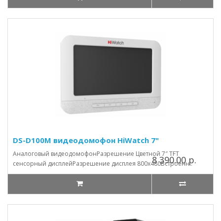
DS-D100M видеодомофон HiWatch 7"
Аналоговый видеодомофонРазрешение Цветной 7″ TFT
8 390.00 р.
сенсорный дисплейРазрешение дисплея 800х480Встроенн..