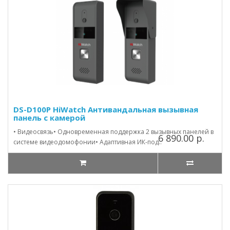
DS-D100P HiWatch Антивандальная вызывная
панель с камерой
• Видеосвязь• Одновременная поддержка 2 вызывных панелей в
6 890.00 р.
системе видеодомофонии• Адаптивная ИК-под..