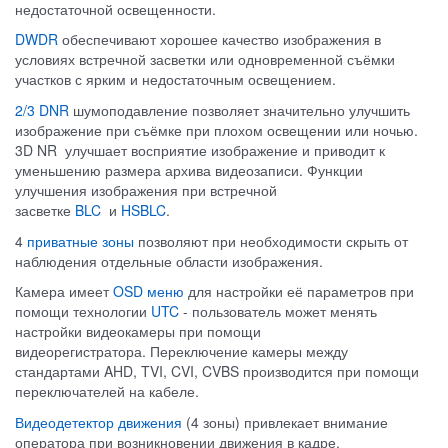
недостаточной освещенности.
DWDR
обеспечивают хорошее качество изображения в
условиях встречной засветки или одновременной съёмки
участков с ярким и недостаточным освещением.
2/3 DNR
шумоподавление позволяет значительно улучшить
изображение при съёмке при плохом освещении или ночью.
3D NR улучшает восприятие изображение и приводит к
уменьшению размера архива видеозаписи. Функции
улучшения изображения при встречной
засветке
BLC
и
HSBLC
.
4
приватные зоны
позволяют при необходимости скрыть от
наблюдения отдельные области изображения.
Камера имеет
OSD меню
для настройки её параметров при
помощи технологии
UTC
- пользователь может менять
настройки видеокамеры при помощи
видеорегистратора. Переключение камеры между
стандартами AHD, TVI, CVI, CVBS производится при помощи
переключателей на кабеле.
Видеодетектор движения
(4 зоны) привлекает внимание
оператора при возникновении движения в кадре.