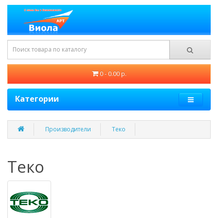
0 - 0.00 р.
Категории
Производители
Теко
Теко