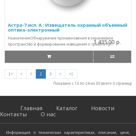
Астра-7 исп. А : Извещатель охранный объемный
оптико-электронный
НазначениеОбнаружение проникновения в охраняемое
1 435.00 р.
пространство и формирование извещения о тревоге пут..
|<
<
1
2
3
>
>|
Показано с 13 по 24 из 30 (всего 3 страниц)
Главная
Каталог
Новости
Контакты
О нас
Информация о технических характеристиках, описании, цене,