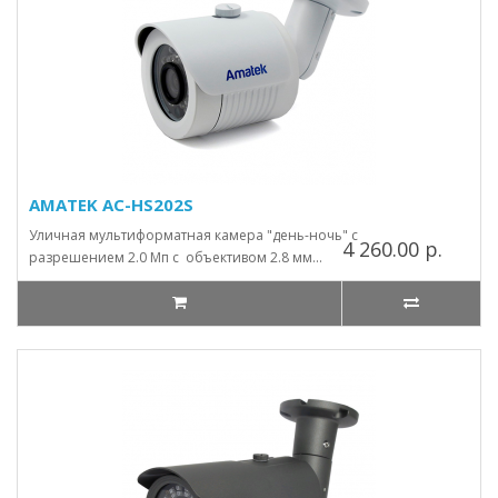
AMATEK AC-HS202S
Уличная мультиформатная камера "день-ночь" с
4 260.00 р.
разрешением 2.0 Мп с объективом 2.8 мм...