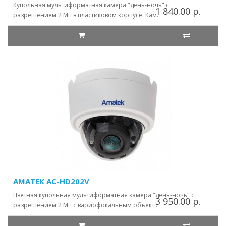
Купольная мультиформатная камера "день-ночь" с
1 840.00 р.
разрешением 2 Мп в пластиковом корпусе. Кам..
AMATEK AC-HD202V
Цветная купольная мультиформатная камера "день-ночь" с
3 950.00 р.
разрешением 2 Мп с вариофокальным объект..