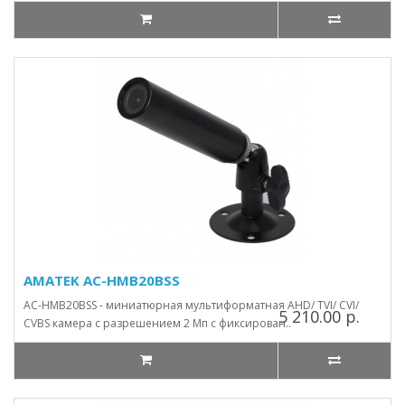
AMATEK AC-HMB20BSS
AC-HMB20BSS - миниатюрная мультиформатная AHD/ TVI/ CVI/
5 210.00 р.
CVBS камера с разрешением 2 Мп с фиксирован..