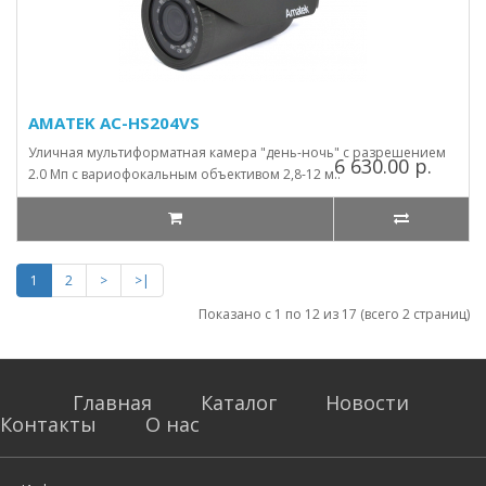
AMATEK AC-HS204VS
Уличная мультиформатная камера "день-ночь" с разрешением
6 630.00 р.
2.0 Мп с вариофокальным объективом 2,8-12 м..
1
2
>
>|
Показано с 1 по 12 из 17 (всего 2 страниц)
Главная
Каталог
Новости
Контакты
О нас