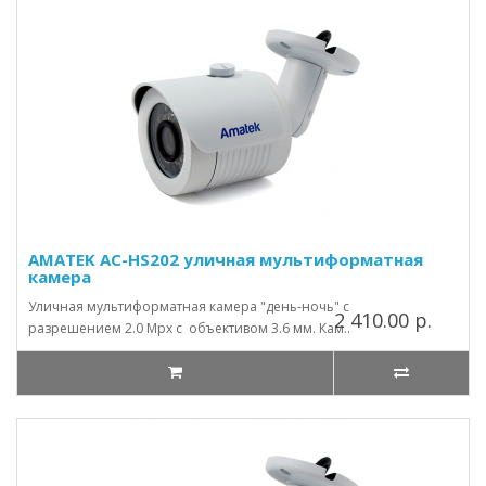
AMATEK AC-HS202 уличная мультиформатная
камера
Уличная мультиформатная камера "день-ночь" с
2 410.00 р.
разрешением 2.0 Mpx с объективом 3.6 мм. Кам..