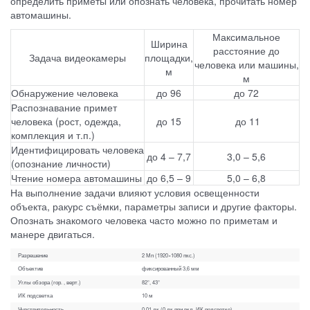
определить приметы или опознать человека, прочитать номер
автомашины.
Максимальное
Ширина
расстояние до
Задача видеокамеры
площадки,
человека или машины,
м
м
Обнаружение человека
до 96
до 72
Распознавание примет
человека (рост, одежда,
до 15
до 11
комплекция и т.п.)
Идентифицировать человека
до 4 – 7,7
3,0 – 5,6
(опознание личности)
Чтение номера автомашины
до 6,5 – 9
5,0 – 6,8
На выполнение задачи влияют условия освещенности
объекта, ракурс съёмки, параметры записи и другие факторы.
Опознать знакомого человека часто можно по приметам и
манере двигаться.
Разрешение
2 Мп (1920×1080 пкс.)
Объектив
фиксированный 3,6 мм
Углы обзора (гор. , верт.)
82°, 43°
ИК подсветка
10 м
Чувствительность
0.01 лк (0 лк при вкл. ИК подсветке)