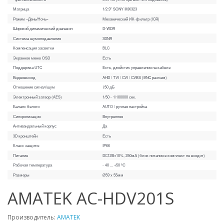
Матрица
1/2.9" SONY IMX323
Режим «День/Ночь»
Механический ИК-фильтр (ICR)
Широкий динамический диапазон
D-WDR
Система шумоподавления
3DNR
Компенсация засветки
BLC
Экранное меню OSD
Есть
Поддержка UTC
Есть, джойстик управления на кабеле
Видеовыход
AHD / TVI / CVI / CVBS (BNC разъем)
Отношение сигнал/шум
≥50 дБ
Электронный затвор (AES)
1/50 - 1/100000 сек.
Баланс белого
AUTO / ручная настройка
Синхронизация
Внутренняя
Антивандальный корпус
Да
3D кронштейн
Есть
Класс защиты
IP66
Питание
DC12В±10%, 250мА (блок питания в комплект не входит)
Рабочая температура
- 40 ... +50 ºС
Размеры
Ø59 x 55мм
AMATEK AC-HDV201S
Производитель:
AMATEK