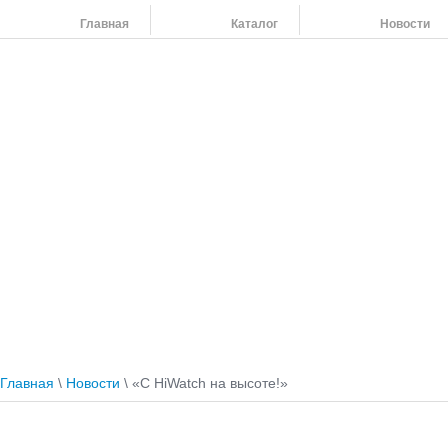
Главная
Каталог
Новости
На
454
264
454
798
455
108
Наши адреса:
454091 г. Челябинск, ул. Российская 220,т/ф: (351) 263-79-61, 264-37-58
Главная
\
Новости
\ «С HiWatch на высоте!»