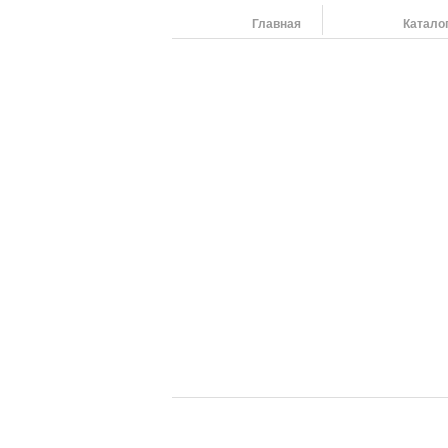
Главная
Катало
Наши адреса:
454091 г. Челябинск, ул. Российская 220,т/ф: