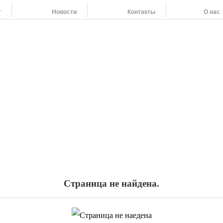
г
Новости
Контакты
О нас
Наши адреса:
454091 г. Челябинск, ул. Российская 220,т/ф: (351
454138 г. Челябинск, ул. Молодогвардейцев 62, т/
455044 Челябинская область г. Магнитогорск, пр.
 (351) 263-79-61, 264-37-58, 266-55-92
Страница не найдена.