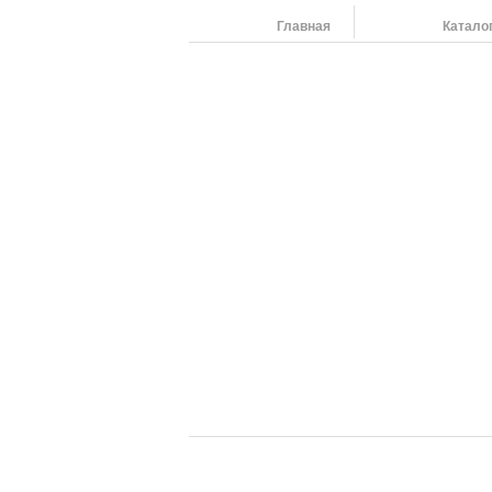
Главная
Катало
Наши адреса:
454091 г. Челябинск, ул. Российская 220,т/ф: