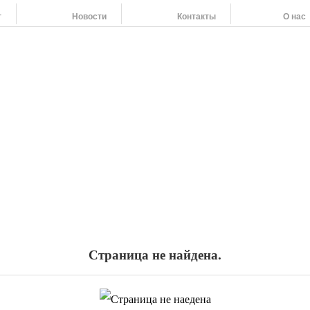
г
Новости
Контакты
О нас
Наши адреса:
454091 г. Челябинск, ул. Российская 220,т/ф: (351
454138 г. Челябинск, ул. Молодогвардейцев 62, т/
455044 Челябинская область г. Магнитогорск, пр.
 (351) 263-79-61, 264-37-58, 266-55-92
Страница не найдена.