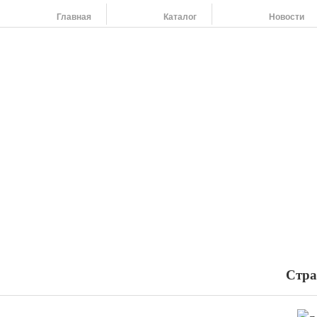
Главная
Каталог
Новости
На
454
264
454
798
455
108
Наши адреса:
454091 г. Челябинск, ул. Российская 220,т/ф: (351) 263-79-61, 264-37-58
Стра