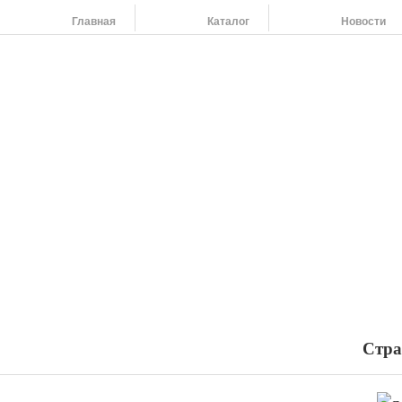
Главная
Каталог
Новости
На
454
264
454
798
455
108
Наши адреса:
454091 г. Челябинск, ул. Российская 220,т/ф: (351) 263-79-61, 264-37-58
Стра