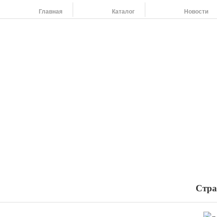
Главная
Каталог
Новости
На
454
264
454
798
455
108
Наши адреса:
454091 г. Челябинск, ул. Российская 220,т/ф: (351) 263-79-61, 264-37-58
Стра