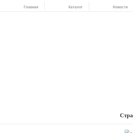
Главная
Каталог
Новости
На
454
264
454
798
455
108
Наши адреса:
454091 г. Челябинск, ул. Российская 220,т/ф: (351) 263-79-61, 264-37-58
Стра