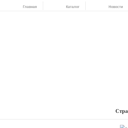
Главная
Каталог
Новости
На
454
264
454
798
455
108
Наши адреса:
454091 г. Челябинск, ул. Российская 220,т/ф: (351) 263-79-61, 264-37-58
Стра