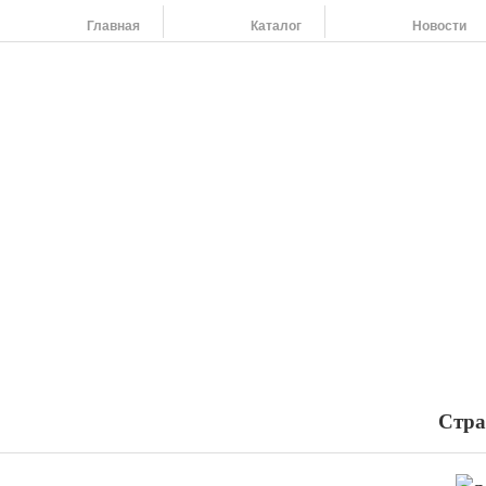
Главная
Каталог
Новости
На
454
264
454
798
455
108
Наши адреса:
454091 г. Челябинск, ул. Российская 220,т/ф: (351) 263-79-61, 264-37-58
Стра