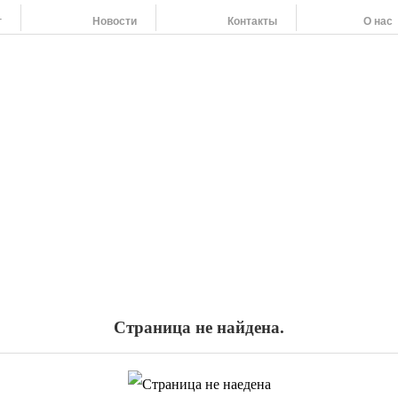
г
Новости
Контакты
О нас
Наши адреса:
454091 г. Челябинск, ул. Российская 220,т/ф: (351
454138 г. Челябинск, ул. Молодогвардейцев 62, т/
455044 Челябинская область г. Магнитогорск, пр.
 (351) 263-79-61, 264-37-58, 266-55-92
Страница не найдена.